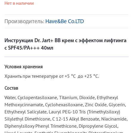
Нет в наличии
Производитель:
Have&Be Co.LTD
Инструкция Dr. Jart+ BB крем с эффектом лифтинга
с SPF45/PA+++ 40мл
Условия хранения
Хранить при температуре от +5 °C до +25 °C.
Состав
Water, Cyclopentasiloxane, Titanium, Dioxide, Ethylhexyl
Methoxycinnamate, Cyclohexasiloxane, Zinc Oxide, Glycerin,
Ethylhexyl Salicylate, Lauryl PEG-10 Tris (Trimethylsiloxy)
Silylethyl Dimethicone, C 12-15 Alkyl Benzoate, Niacinamide,
Diphenylsiloxy Phenyl Trimethicone, Dipropylene Glycol,
Hexyl Laurate, Synthetic Fluorphlogopitr, Disteardimonium