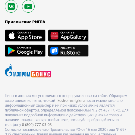
Приложение РИГЛА
Цены в аптеках могут отличаться от цен, указанных на сайте. Обращаем
ваше внимание на то, что сайт
kostroma.rigla.ru
носит исключительно
информационный характер и ни при каких условиях не является
публичной офертой, определяемой положениями п. 2 ст. 437 ГК РФ. Для
получения подробной информации о действующих ценах на товар и
наличии товара в конкретной аптеке, пожалуйста, обращайтесь по
телефону
8 (800) 777-03-03
Согласно постановлению Правительства РФ от 16 мая 2020 года № 697
"Об утверждении Правил выдачи разрешения на осуществление