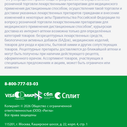
розничной торговли лекарственными препаратами для медицинского
применения дистанционным способом, осуществления такой торговли и
доставки указанных лекарственных препаратов гражданам и внесении
изменений в некоторые акты Правительства Российской Федерации по
вопросу розничной торговли лекарственными препаратами для
медицинского применения дистанционным способом", курьерская
доставка из интернет-аптеки возможна только для определённых
категорий товаров: безрецептурных лекарственных средств,
биологически активных добавок (БАДов), медицинских изделий,
товаров для ухода и красоты, бытовой химии и других сопутствующих
товаров. Рецептурные препараты доставляются до ближайшей аптеки и
могут быть получены при наличии действующего рецепта,
оформленного врачом. Ассортимент товаров, участвующих в
специальных предложениях и акциях, может быть ограничен или
изменен
8-800-777-03-03
Копирайт: © 2026 Общество с ограниченной
ответственностью (ООО) «Ригла»
Все права защищены
115201, г. Москва, Каширское шоссе, д. 22, корп. 4, стр. 1