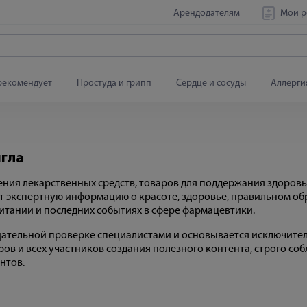
Арендодателям
Мои р
рекомендует
Простуда и грипп
Сердце и сосуды
Аллерги
игла
етения лекарственных средств, товаров для поддержания здоро
т экспертную информацию о красоте, здоровье, правильном об
питании и последних событиях в сфере фармацевтики.
щательной проверке специалистами и основывается исключител
ров и всех участников создания полезного контента, строго с
нтов.