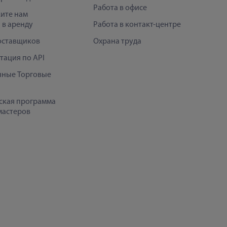
Работа в офисе
ите нам
 в аренду
Работа в контакт-центре
оставщиков
Охрана труда
тация по API
нные Торговые
ская программа
мастеров