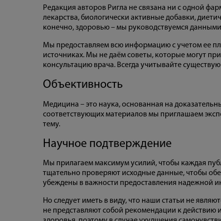
Редакция авторов Ригла не связана ни с одной ф
лекарства, биологически активные добавки, диети
конечно, здоровью – мы руководствуемся данным
Мы предоставляем всю информацию с учетом ее пл
источниках. Мы не даём советы, которые могут пр
консультацию врача. Всегда учитывайте существу
Объективность
Медицина – это наука, основанная на доказательн
соответствующих материалов мы приглашаем экспе
тему.
Научное подтверждение
Мы прилагаем максимум усилий, чтобы каждая пуб
тщательно проверяют исходные данные, чтобы обе
убеждены в важности предоставления надежной 
Но следует иметь в виду, что наши статьи не явл
не представляют собой рекомендации к действию и
здоровья, поэтому в случае ухудшения самочувств