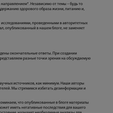
направлением*. Независимо от темы – будь то
ддержанию здорового образа жизни, питанию и,
и исследованиями, проведенными в авторитетных
ал, опубликованный в нашем блоге, не заменяет
йдены окончательные ответы. При создании
редставляем разные точки зрения на обсуждаемую
научных источников, как минимум. Наши авторы
телей. Мы стремимся избегать дезинформации и
апоминаем, что опубликованные в блоге материалы
может иметь негативные последствия для вашего
состояние, назначит необходимые анализы для