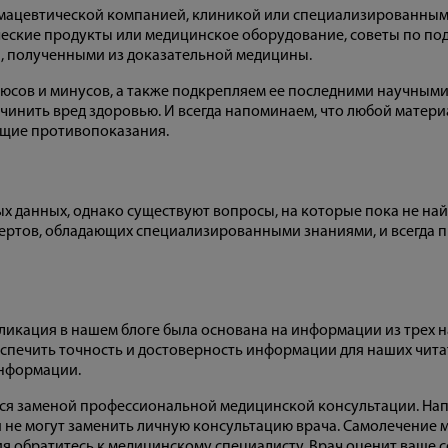
армацевтической компанией, клиникой или специализированным 
ческие продукты или медицинское оборудование, советы по по
и, полученными из доказательной медицины.
юсов и минусов, а также подкрепляем ее последними научным
ичинить вред здоровью. И всегда напоминаем, что любой матери
ющие противопоказания.
ых данных, однако существуют вопросы, на которые пока не на
ртов, обладающих специализированными знаниями, и всегда п
ликация в нашем блоге была основана на информации из трех 
спечить точность и достоверность информации для наших чита
информации.
яются заменой профессиональной медицинской консультации. Н
 не могут заменить личную консультацию врача. Самолечение 
ия обратитесь к медицинскому специалисту. Врач оценит ваше 