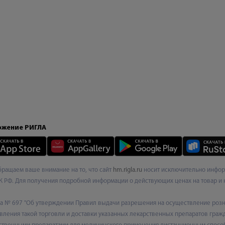
жение РИГЛА
Обращаем ваше внимание на то, что сайт
hm.rigla.ru
носит исключительно информ
К РФ. Для получения подробной информации о действующих ценах на товар и 
ода № 697 "Об утверждении Правил выдачи разрешения на осуществление роз
ления такой торговли и доставки указанных лекарственных препаратов граж