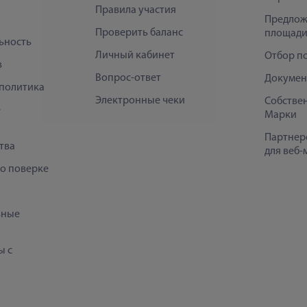
Правила участия
Предлож
Проверить баланс
площади
ьность
Личный кабинет
Отбор п
в
Вопрос-ответ
Докумен
политика
Электронные чеки
Собстве
е
Марки
Партнер
тва
для веб-
 о поверке
ьные
ы с