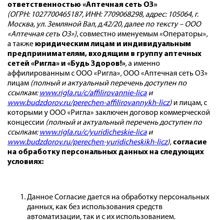
ответственностью «Аптечная сеть О3»
(ОГРН: 1027700465187, ИНН: 7709068298, адрес: 105064, г.
Москва, ул. Земляной Вал, д.42/20, далее по тексту – ООО
«Аптечная сеть О3»)
, совместно именуемым «Операторы»,
а также
юридическим лицам и индивидуальным
предпринимателям, входящим в группу аптечных
сетей «Ригла» и «Будь Здоров!»
, а именно
аффилированным с ООО «Ригла», ООО «Аптечная сеть О3»
лицам
(полный и актуальный перечень доступен по
ссылкам:
www.rigla.ru/c/affilirovannie-lica
и
www.budzdorov.ru/perechen-affilirovannykh-licz
)
и лицам, с
которыми у ООО «Ригла» заключен договор коммерческой
концессии
(полный и актуальный перечень доступен по
ссылкам:
www.rigla.ru/c/yuridicheskie-lica
и
www.budzdorov.ru/perechen-yuridicheskikh-licz
)
,
согласие
на обработку персональных данных на следующих
условиях:
Данное Согласие дается на обработку персональных
данных, как без использования средств
автоматизации, так и с их использованием.