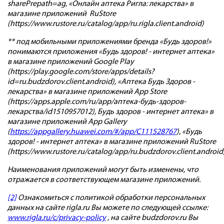
sharePrepath=ag, «Онлайн аптека Ригла: лекарства» в
магазине приложений RuStore
(https://www.rustore.ru/catalog/app/ru.rigla.client.android)
** под мобильными приложениями бренда «Будь здоров!»
понимаются приложения «Будь здоров! - интернет аптека»
в магазине приложений Google Play
(https://play.google.com/store/apps/details?
id=ru.budzdorov.client.android), «Аптека Будь Здоров -
лекарства» в магазине приложений App Store
(https://apps.apple.com/ru/app/аптека-будь-здоров-
лекарства/id1510957012), Будь здоров - интернет аптека» в
магазине приложений App Gallery
(
https://appgallery.huawei.com/#/app/C111528767
), «Будь
здоров! - интернет аптека» в магазине приложений RuStore
(https://www.rustore.ru/catalog/app/ru.budzdorov.client.android
Наименования приложений могут быть изменены, что
отражается в соответствующем магазине приложений.
[2]
Ознакомиться с политикой обработки персональных
данных на сайте rigla.ru Вы можете по следующей ссылке:
www.rigla.ru/c/privacy-policy
, на сайте budzdorov.ru Вы