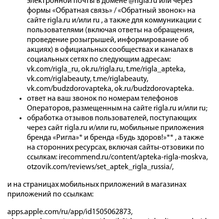
электронной почты в домене @rigla.ru или через
формы «Обратная связь» / «Обратный звонок» на
сайте rigla.ru и/или ru , а также для коммуникации с
пользователями (включая ответы на обращения,
проведение розыгрышей, информирование об
акциях) в официальных сообществах и каналах в
социальных сетях по следующим адресам:
vk.com/rigla_ru, ok.ru/rigla.ru, t.me/rigla_apteka,
vk.com/riglabeauty, t.me/riglabeauty,
vk.com/budzdorovapteka, ok.ru/budzdorovapteka.
ответ на ваш звонок по номерам телефонов
Операторов, размещенным на сайте rigla.ru и/или ru;
обработка отзывов пользователей, поступающих
через сайт rigla.ru и/или ru, мобильные приложения
бренда «Ригла»* и бренда «Будь здоров!»** , а также
на сторонних ресурсах, включая сайты-отзовики по
ссылкам: irecommend.ru/content/apteka-rigla-moskva,
otzovik.com/reviews/set_aptek_rigla_russia/,
и на страницах мобильных приложений в магазинах
приложений по ссылкам:
apps.apple.com/ru/app/id1505062873,