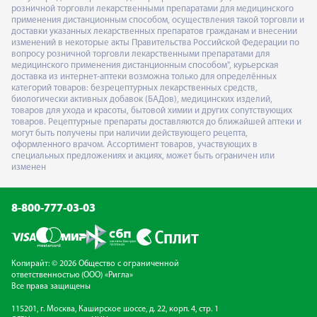
розничной торговли лекарственными препаратами для медицинского
применения дистанционным способом, осуществления такой торговли и
доставки указанных лекарственных препаратов гражданам и внесении
изменений в некоторые акты Правительства Российской Федерации по
вопросу розничной торговли лекарственными препаратами для
медицинского применения дистанционным способом", курьерская
доставка из интернет-аптеки возможна только для определённых
категорий товаров: безрецептурных лекарственных средств,
биологически активных добавок (БАДов), медицинских изделий,
товаров для ухода и красоты, бытовой химии и других сопутствующих
товаров. Рецептурные препараты доставляются до ближайшей аптеки и
могут быть получены при наличии действующего рецепта,
оформленного врачом. Ассортимент товаров, участвующих в
специальных предложениях и акциях, может быть ограничен или
изменен
8-800-777-03-03
Копирайт: © 2026 Общество с ограниченной
ответственностью (ООО) «Ригла»
Все права защищены
115201, г. Москва, Каширское шоссе, д. 22, корп. 4, стр. 1