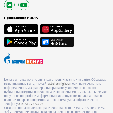
Приложение РИГЛА
Цены в аптеках могут отличаться от цен, указанных на сайте. Обращаем
ваше внимание на то, что сайт
astrahan.rigla.ru
носит исключительно
информационный характер и ни при каких условиях не является
публичной офертой, определяемой положениями п. 2 ст. 437 ГК РФ. Для
получения подробной информации о действующих ценах на товар и
наличии товара в конкретной аптеке, пожалуйста, обращайтесь по
телефону
8 (800) 777-03-03
Согласно постановлению Правительства РФ от 16 мая 2020 года № 697
"Об утверждении Правил выдачи разрешения на осуществление