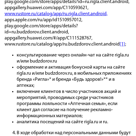
play.google.com/store/apps/details?id=ru.rigla.client.android,
appgallery.huawei.com/app/C110593621,
www.rustore.ru/catalog/app/ru.rigla.client.android,
apps.apple.com/ru/app/id1510957012,
play.google.com/store/apps/details?
id=ru.budzdorov.client.android,
appgallery.huawei.com/#/app/C111528767,
www.rustore.ru/catalog/app/ru.budzdorov.client.android
[1]
;
консультирование через онлайн-чат на сайте rigla.ru
и/или budzdorov.ru
оформление и активация бонусной карты на сайте
rigla.ru и/или budzdorov.ru, в мобильных приложениях
бренда «Ригла»* и бренда «Будь здоров!»** и в
аптеках;
включение клиентов в число участников акций и
мероприятий, проводимых среди участников
программы лояльности «Аптечная семья», если
клиент дал согласие на получение рекламно-
информационных материалов;
аналитика посещений на сайте rigla.ru и ru.
В ходе обработки над персональными данными будут