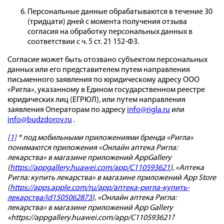
Персональные данные обрабатываются в течение 30
(тридцати) дней с момента получения отзыва
согласия на обработку персональных данных в
соответствии с ч. 5 ст. 21 152-ФЗ.
Согласие может быть отозвано субъектом персональных
данных или его представителем путем направления
письменного заявления по юридическому адресу ООО
«Ригла», указанному в Едином государственном реестре
юридических лиц (ЕГРЮЛ), или путем направления
заявления Операторам по адресу
info@rigla.ru
или
info@budzdorov.ru
.
[1]
* под мобильными приложениями бренда «Ригла»
понимаются приложения «Онлайн аптека Ригла:
лекарства» в магазине приложений AppGallery
(
https://appgallery.huawei.com/app/C110593621
), «Аптека
Ригла: купить лекарства» в магазине приложений App Store
(
https://apps.apple.com/ru/app/аптека-ригла-купить-
лекарства/id1505062873
), «Онлайн аптека Ригла:
лекарства» в магазине приложений App Gallery
«https://appgallery.huawei.com/app/C110593621?