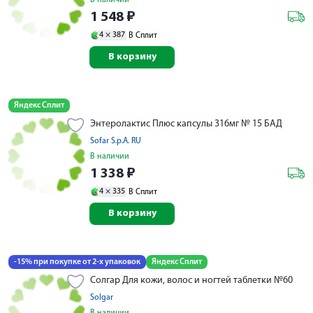
1 548
₽
4 ×
387
В Сплит
В корзину
Яндекс Сплит
Энтеролактис Плюс капсулы 316мг № 15 БАД
Sofar S.p.A. RU
В наличии
1 338
₽
4 ×
335
В Сплит
В корзину
-15% при покупке от 2-х упаковок
Яндекс Сплит
Солгар Для кожи, волос и ногтей таблетки №60
Solgar
В наличии