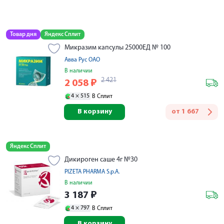
Товар дня
Яндекс Сплит
Микразим капсулы 25000ЕД № 100
Авва Рус ОАО
В наличии
2 421
2 058
₽
4 ×
515
В Сплит
В корзину
от
1 667
Яндекс Сплит
Дикироген саше 4г №30
PIZETA PHARMA S.p.A.
В наличии
3 187
₽
4 ×
797
В Сплит
В корзину