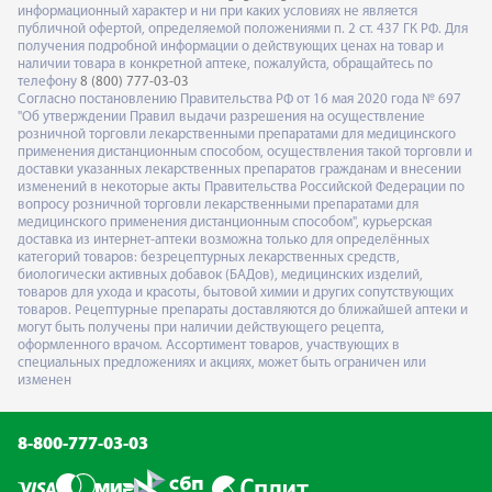
информационный характер и ни при каких условиях не является
публичной офертой, определяемой положениями п. 2 ст. 437 ГК РФ. Для
получения подробной информации о действующих ценах на товар и
наличии товара в конкретной аптеке, пожалуйста, обращайтесь по
телефону
8 (800) 777-03-03
Согласно постановлению Правительства РФ от 16 мая 2020 года № 697
"Об утверждении Правил выдачи разрешения на осуществление
розничной торговли лекарственными препаратами для медицинского
применения дистанционным способом, осуществления такой торговли и
доставки указанных лекарственных препаратов гражданам и внесении
изменений в некоторые акты Правительства Российской Федерации по
вопросу розничной торговли лекарственными препаратами для
медицинского применения дистанционным способом", курьерская
доставка из интернет-аптеки возможна только для определённых
категорий товаров: безрецептурных лекарственных средств,
биологически активных добавок (БАДов), медицинских изделий,
товаров для ухода и красоты, бытовой химии и других сопутствующих
товаров. Рецептурные препараты доставляются до ближайшей аптеки и
могут быть получены при наличии действующего рецепта,
оформленного врачом. Ассортимент товаров, участвующих в
специальных предложениях и акциях, может быть ограничен или
изменен
8-800-777-03-03