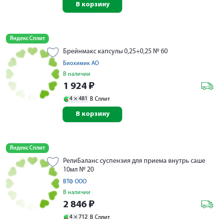
В корзину
Яндекс Сплит
Брейнмакс капсулы 0,25+0,25 № 60
Биохимик АО
В наличии
1 924
₽
4 ×
481
В Сплит
В корзину
Яндекс Сплит
РелиБаланс суспензия для приема внутрь саше
10мл № 20
ВТФ ООО
В наличии
2 846
₽
4 ×
712
В Сплит