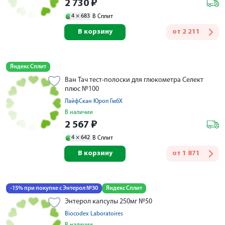
2 730
₽
4 ×
683
В Сплит
В корзину
от
2 211
Яндекс Сплит
Ван Тач тест-полоски для глюкометра Селект
плюс №100
ЛайфСкан Юроп ГмбХ
В наличии
2 567
₽
4 ×
642
В Сплит
В корзину
от
1 871
-15% при покупке с Энтерол №30
Яндекс Сплит
Энтерол капсулы 250мг №50
Biocodex Laboratoires
В наличии