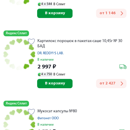
4 ×
544
В Сплит
В корзину
от
1 146
Яндекс Сплит
Картилокс порошок в пакетах-саше 10,45г № 30
БАД
DR. REDDY\'S LAB.
В наличии
2 997
₽
4 ×
750
В Сплит
В корзину
от
2 427
Яндекс Сплит
Мукосат капсулы №80
Фитонет ООО
В наличии