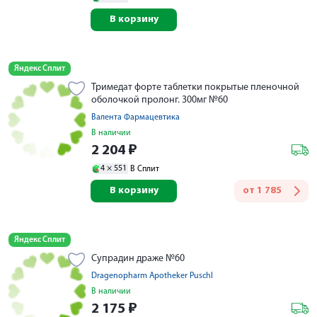
В корзину
Яндекс Сплит
Тримедат форте таблетки покрытые пленочной
оболочкой пролонг. 300мг №60
Валента Фармацевтика
В наличии
2 204
₽
4 ×
551
В Сплит
В корзину
от
1 785
Яндекс Сплит
Супрадин драже №60
Dragenopharm Apotheker Puschl
В наличии
2 175
₽