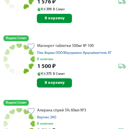
1 576
₽
4 ×
394
В Сплит
В корзину
Яндекс Сплит
Магнерот таблетки 500мг № 100
Пик-Фарма ООО/Мауэрманн-Арцнаймиттель КГ
В наличии
1 500
₽
4 ×
375
В Сплит
В корзину
Яндекс Сплит
Алерана спрей 5% 60мл №3
Вертекс ЗАО
В наличии