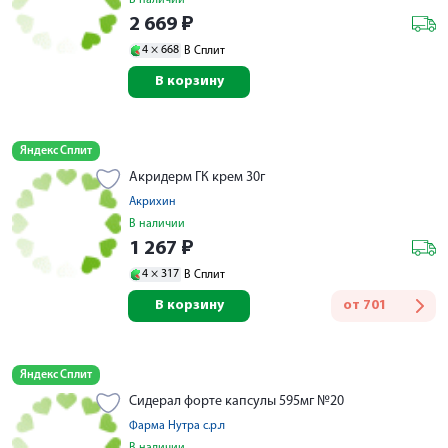
2 669
₽
4 ×
668
В Сплит
В корзину
Яндекс Сплит
Акридерм ГК крем 30г
Акрихин
В наличии
1 267
₽
4 ×
317
В Сплит
В корзину
от
701
Яндекс Сплит
Сидерал форте капсулы 595мг №20
Фарма Нутра с.р.л
В наличии