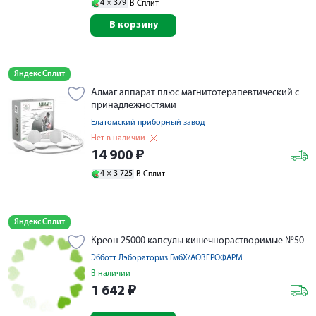
4 ×
379
В Сплит
В корзину
Яндекс Сплит
Алмаг аппарат плюс магнитотерапевтический с
принадлежностями
Елатомский приборный завод
Нет в наличии
14 900
₽
4 ×
3 725
В Сплит
Яндекс Сплит
Креон 25000 капсулы кишечнорастворимые №50
Эбботт Лэбораториз ГмбХ/АОВЕРОФАРМ
В наличии
1 642
₽