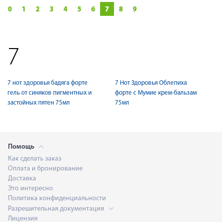
0
1
2
3
4
5
6
7
8
9
7
7 нот здоровья бадяга форте
7 Нот Здоровья Облепиха
гель от синяков пигментных и
форте с Мумие крем-бальзам
застойных пятен 75мл
75мл
Помощь
Как сделать заказ
Оплата и бронирование
Доставка
Это интересно
Политика конфиденциальности
Разрешительная документация
Лицензия