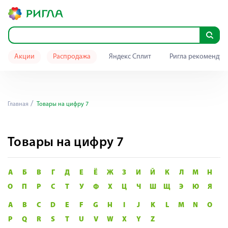
Акции
Распродажа
Яндекс Сплит
Ригла рекомендуе
Главная
Товары на цифру 7
Товары на цифру 7
А
Б
В
Г
Д
Е
Ё
Ж
З
И
Й
К
Л
М
Н
О
П
Р
С
Т
У
Ф
Х
Ц
Ч
Ш
Щ
Э
Ю
Я
A
B
C
D
E
F
G
H
I
J
K
L
M
N
O
P
Q
R
S
T
U
V
W
X
Y
Z