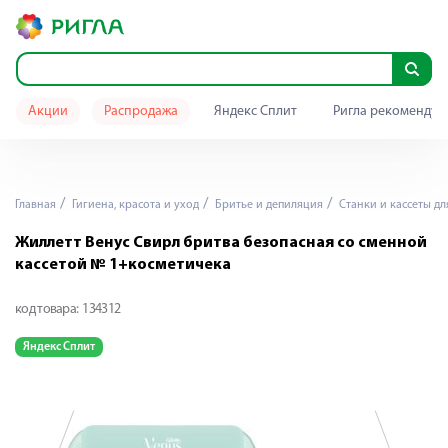
Акции
Распродажа
Яндекс Сплит
Ригла рекомендуе
Главная
Гигиена, красота и уход
Бритье и депиляция
Станки и кассеты дл
Жиллетт Венус Свирл бритва безопасная со сменной
кассетой № 1+косметичека
код товара:
134312
Яндекс Сплит
Я