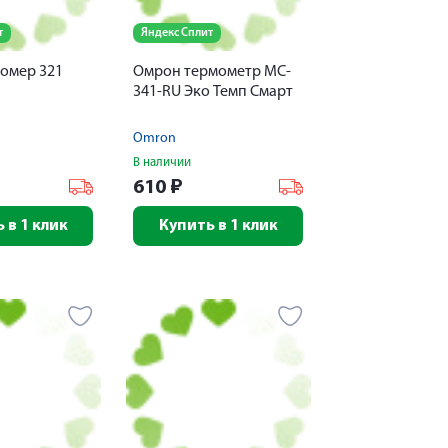
т
Яндекс Сплит
омер 321
Омрон термометр MC-
341-RU Эко Темп Смарт
Omron
В наличии
610
₽
 в 1 клик
Купить в 1 клик