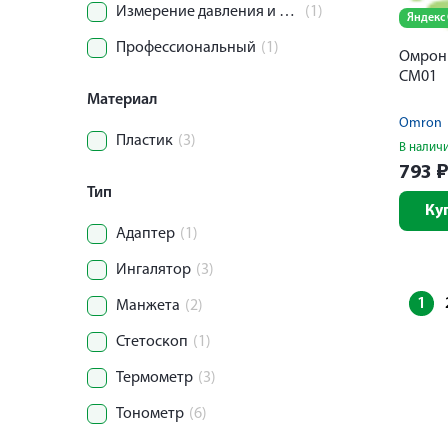
Измерение давления и пульса
(1)
Яндекс
Профессиональный
(1)
Омрон 
CM01
Материал
Omron
Пластик
(3)
В налич
793
Тип
Ку
Адаптер
(1)
Ингалятор
(3)
1
Манжета
(2)
Стетоскоп
(1)
Термометр
(3)
Тонометр
(6)