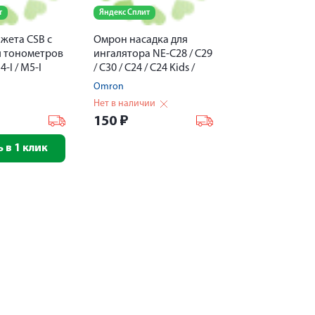
т
Яндекс Сплит
жета CSB с
Омрон насадка для
я тонометров
ингалятора NE-C28 / C29
4-I / M5-I
/ C30 / C24 / C24 Kids /
C20 / C900 через нос
Omron
Нет в наличии
150
₽
 в 1 клик