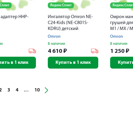
 Сплит
Яндекс Сплит
Яндекс Спли
адаптер HHP-
Ингалятор Omron NE-
Омрон ман
C24-Kids (NE-C801S-
грушей дл
KDRU) детский
М1 / МХ / M
Omron
Omron
ии
В наличии
В наличии
₽
4 610
₽
1 250
₽
пить в 1 клик
Купить в 1 клик
Купить
2
3
4
10
...