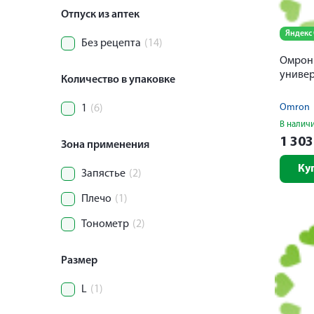
Отпуск из аптек
Яндекс
Без рецепта
(14)
Омрон
универ
Количество в упаковке
Omron
1
(6)
В налич
1 30
Зона применения
Ку
Запястье
(2)
Плечо
(1)
Тонометр
(2)
Размер
L
(1)