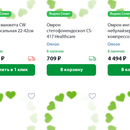
 Сплит
Яндекс Сплит
Яндекс Спли
 манжета CW
Омрон
Омрон инг
сальная 22-42см
стетофонендоскоп CS-
небулайзе
417 Healthcare
компресс
Omron
Omron
ии
В наличии
В наличии
3
₽
709
₽
4 494
₽
пить в 1 клик
В корзину
В к