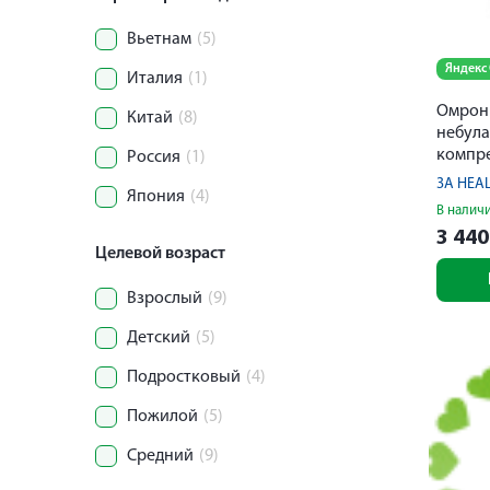
Вьетнам
(5)
Яндекс
Италия
(1)
Омрон 
Китай
(8)
небула
компр
Россия
(1)
C101-R
3A HEAL
Япония
(4)
В налич
3 44
Целевой возраст
Взрослый
(9)
Детский
(5)
Подростковый
(4)
Пожилой
(5)
Средний
(9)