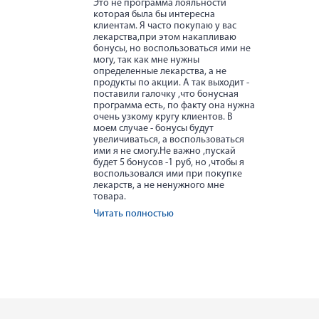
Это не программа лояльности
которая была бы интересна
клиентам. Я часто покупаю у вас
лекарства,при этом накапливаю
бонусы, но воспользоваться ими не
могу, так как мне нужны
определенные лекарства, а не
продукты по акции. А так выходит -
поставили галочку ,что бонусная
программа есть, по факту она нужна
очень узкому кругу клиентов. В
моем случае - бонусы будут
увеличиваться, а воспользоваться
ими я не смогу.Не важно ,пускай
будет 5 бонусов -1 руб, но ,чтобы я
воспользовался ими при покупке
лекарств, а не ненужного мне
товара.
Читать полностью