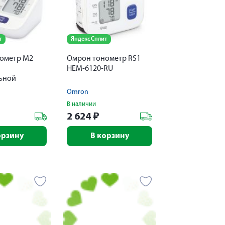
т
Яндекс Сплит
ометр M2
Омрон тонометр RS1
НEM-6120-RU
ьной
+адаптер
Omron
В наличии
2 624
₽
орзину
В корзину