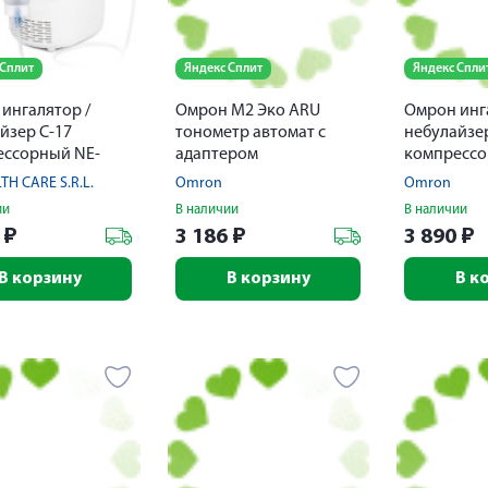
 Сплит
Яндекс Сплит
Яндекс Спли
ингалятор /
Омрон M2 Эко ARU
Омрон инг
йзер С-17
тонометр автомат с
небулайзе
ессорный NE-
адаптером
компресс
U
TH CARE S.R.L.
Omron
Omron
ии
В наличии
В наличии
0
₽
3 186
₽
3 890
₽
В корзину
В корзину
В к