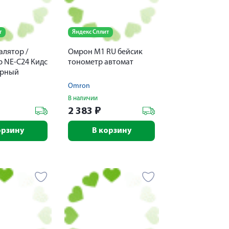
т
Яндекс Сплит
алятор /
Омрон M1 RU бейсик
р NE-C24 Кидс
тонометр автомат
орный
Omron
В наличии
2 383
₽
орзину
В корзину