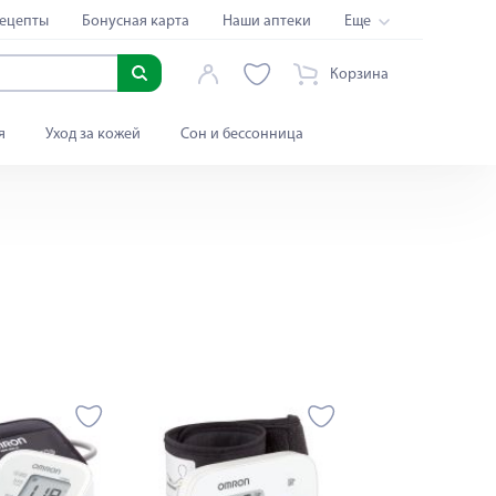
ецепты
Бонусная карта
Наши аптеки
Еще
Корзина
я
Уход за кожей
Сон и бессонница