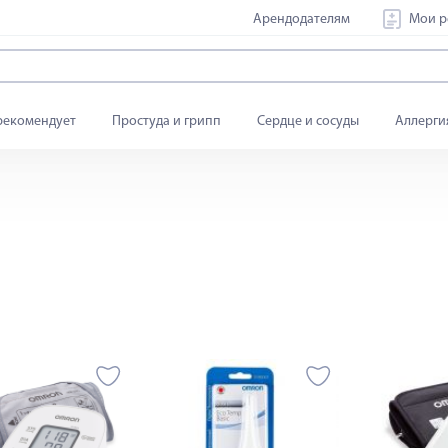
Арендодателям
Мои р
рекомендует
Простуда и грипп
Сердце и сосуды
Аллерги