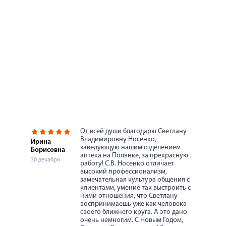
От всей души благодарю Светлану
Владимировну Носенко,
Ирина
заведующую нашим отделением
Борисовна
аптека на Полянке, за прекрасную
30 декабря
работу! С.В. Носенко отличает
высокий профессионализм,
замечательная культура общения с
клиентами, умение так выстроить с
ними отношения, что Светлану
воспринимаешь уже как человека
своего ближнего круга. А это дано
очень немногим. С Новым Годом,