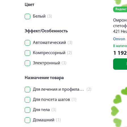
Цвет
Яндекс
Белый
(3)
Омрон
стетоф
Эффект/Особенность
421 He
Omron
Автоматический
(3)
В налич
1 19
Компрессорный
(2)
Электронный
(3)
Назначение товара
Для лечения и профилактики заболеваний дыхательных путей
(2)
Для почсета шагов
(1)
Для тела
(3)
Домашний
(1)