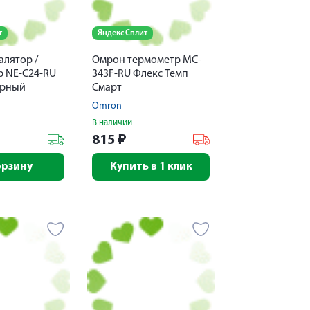
т
Яндекс Сплит
алятор /
Омрон термометр MC-
р NE-С24-RU
343F-RU Флекс Темп
орный
Смарт
Omron
В наличии
815
₽
орзину
Купить в 1 клик