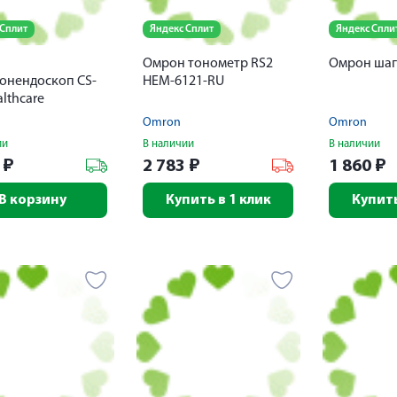
 Сплит
Яндекс Сплит
Яндекс Спли
Омрон тонометр RS2
Омрон шаг
онендоскоп CS-
НEM-6121-RU
althcare
Omron
Omron
ии
В наличии
В наличии
2
₽
2 783
₽
1 860
₽
В корзину
Купить в 1 клик
Купить