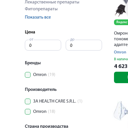
Лекарственные препараты
Фитопрепараты
Показать все
Яндекс
Цена
Омрон
тономе
от
до
адапт
Omron
В налич
Бренды
4 62
Omron
(19)
Производитель
3A HEALTH CARE S.R.L.
(1)
Omron
(18)
Страна производства